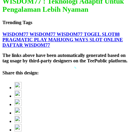
WISDOM77 : Teknologi Adaptif Untuk
Pengalaman Lebih Nyaman
Trending Tags
WISDOM77
WISDOM77
WISDOM77 TOGEL
SLOT88
PRAGMATIC PLAY
MAHJONG WAYS
SLOT ONLINE
DAFTAR WISDOM77
The links above have been automatically generated based on
tag usage by third-party designers on the TeePublic platform.
Share this design: