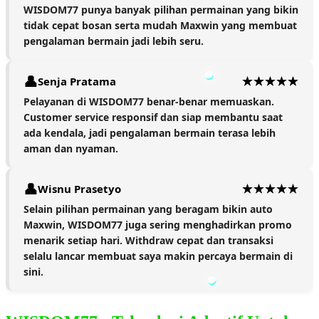
WISDOM77 punya banyak pilihan permainan yang bikin
tidak cepat bosan serta mudah Maxwin yang membuat
pengalaman bermain jadi lebih seru.
Senja Pratama
Pelayanan di WISDOM77 benar-benar memuaskan.
Customer service responsif dan siap membantu saat
ada kendala, jadi pengalaman bermain terasa lebih
aman dan nyaman.
Wisnu Prasetyo
Selain pilihan permainan yang beragam bikin auto
Maxwin, WISDOM77 juga sering menghadirkan promo
menarik setiap hari. Withdraw cepat dan transaksi
selalu lancar membuat saya makin percaya bermain di
sini.