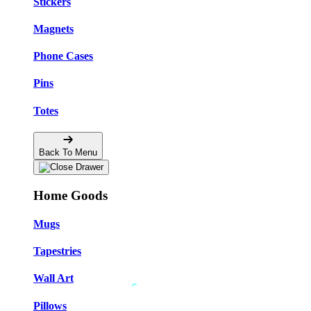
Stickers
Magnets
Phone Cases
Pins
Totes
Back To Menu
Home Goods
Mugs
Tapestries
Wall Art
Pillows