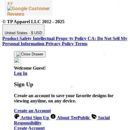
© TP Apparel LLC 2012 - 2025
United States - $ USD
Product Safety
Intellectual Property Policy
CA: Do Not Sell My
Personal Information
Privacy Policy
Terms
Welcome Guest!
Log In
Sign Up
Create an account to save your favorite designs for
viewing anytime, on any device.
Create an Account
Artist Sign Up
About TeePublic
Social
Responsibility
Create Account