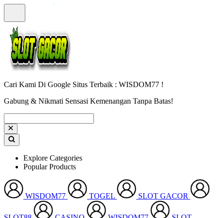
Cari Kami Di Google Situs Terbaik : WISDOM77 !
Gabung & Nikmati Sensasi Kemenangan Tanpa Batas!
Explore Categories
Popular Products
WISDOM77
TOGEL
SLOT GACOR
SLOT88
CASINO
WISDOM77
SLOT