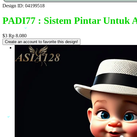
Design ID: 04199518
PADI77 : Sistem Pintar Untuk A
$3
Rp 8.080
Create an account to favorite this design!