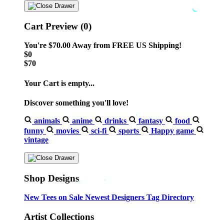
Cart Preview (0)
You're
$70.00
Away from
FREE US Shipping!
$0
$70
Your Cart is empty...
Discover something you'll love!
animals
anime
drinks
fantasy
food
funny
movies
sci-fi
sports
Happy game
vintage
Shop Designs
New Tees on Sale
Newest Designers
Tag Directory
Artist Collections