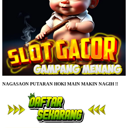
NAGASAON PUTARAN HOKI MAIN MAKIN NAGIH !!