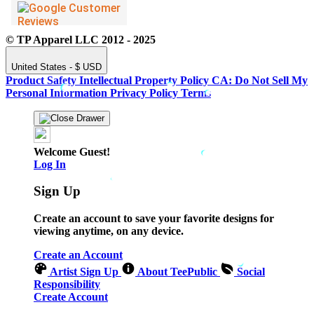
© TP Apparel LLC 2012 - 2025
United States - $ USD
Product Safety
Intellectual Property Policy
CA: Do Not Sell My
Personal Information
Privacy Policy
Terms
Welcome Guest!
Log In
Sign Up
Create an account to save your favorite designs for
viewing anytime, on any device.
Create an Account
Artist Sign Up
About TeePublic
Social
Responsibility
Create Account