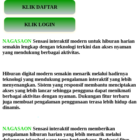
KLIK DAFTAR
KLIK LOGIN
NAGASAON
Sensasi interaktif modern untuk hiburan harian
semakin lengkap dengan teknologi terkini dan akses nyaman
yang mendukung berbagai aktivitas.
Hiburan digital modern semakin menarik melalui hadirnya
teknologi yang mendukung pengalaman interaktif yang lebih
menyenangkan. Sistem yang responsif membantu menciptakan
akses yang lebih lancar sehingga pengguna dapat menikmati
berbagai aktivitas dengan nyaman. Dukungan fitur terbaru
juga membuat pengalaman penggunaan terasa lebih hidup dan
dinamis.
NAGASAON
Sensasi interaktif modern memberikan
pengalaman hiburan harian yang lebih menarik melalui
dukungan teknologi yang terus berkembang. Berbagai fitur