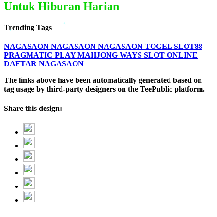
Untuk Hiburan Harian
Trending Tags
NAGASAON
NAGASAON
NAGASAON TOGEL
SLOT88
PRAGMATIC PLAY
MAHJONG WAYS
SLOT ONLINE
DAFTAR NAGASAON
The links above have been automatically generated based on
tag usage by third-party designers on the TeePublic platform.
Share this design: