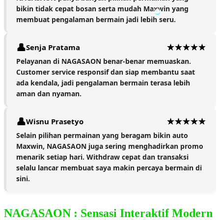
bikin tidak cepat bosan serta mudah Maxwin yang
membuat pengalaman bermain jadi lebih seru.
Senja Pratama
Pelayanan di NAGASAON benar-benar memuaskan.
Customer service responsif dan siap membantu saat
ada kendala, jadi pengalaman bermain terasa lebih
aman dan nyaman.
Wisnu Prasetyo
Selain pilihan permainan yang beragam bikin auto
Maxwin, NAGASAON juga sering menghadirkan promo
menarik setiap hari. Withdraw cepat dan transaksi
selalu lancar membuat saya makin percaya bermain di
sini.
NAGASAON : Sensasi Interaktif Modern