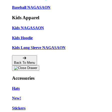
Baseball NAGASAON
Kids Apparel
Kids NAGASAON
Kids Hoodie
Kids Long Sleeve NAGASAON
Back To Menu
Accessories
Hats
New!
Stickers