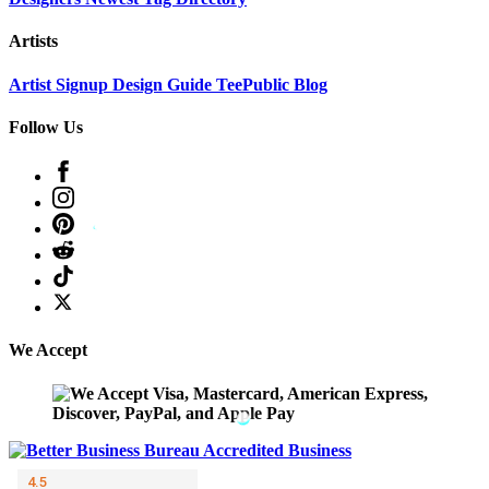
Artists
Artist Signup
Design Guide
TeePublic Blog
Follow Us
We Accept