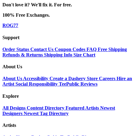
Don't love it? We'll fix it. For free.
100% Free Exchanges.
ROG77
Support
Order Status
Contact Us
Coupon Codes
FAQ
Free Shipping
Refunds & Returns
Shipping Info
Size Chart
About Us
About Us
Accessibility
Create a Dashery Store
Careers
Hire an
Artist
Social Responsibility
TeePublic Reviews
Explore
All Designs
Content Directory
Featured Artists
Newest
Designers
Newest
Tag Directory
Artists