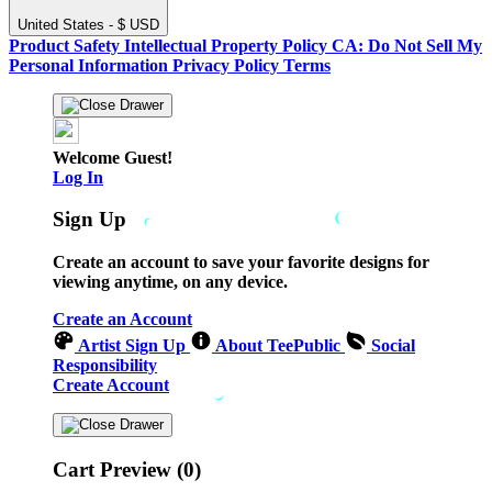
United States - $ USD
Product Safety
Intellectual Property Policy
CA: Do Not Sell My
Personal Information
Privacy Policy
Terms
Welcome Guest!
Log In
Sign Up
Create an account to save your favorite designs for
viewing anytime, on any device.
Create an Account
Artist Sign Up
About TeePublic
Social
Responsibility
Create Account
Cart Preview (0)