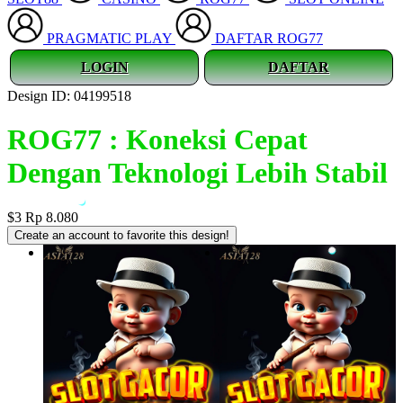
PRAGMATIC PLAY
DAFTAR ROG77
LOGIN
DAFTAR
Design ID: 04199518
ROG77 : Koneksi Cepat
Dengan Teknologi Lebih Stabil
$3
Rp 8.080
Create an account to favorite this design!