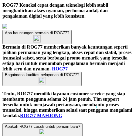
ROG77 Koneksi cepat dengan teknologi lebih stabil
menghadirkan akses nyaman, performa andal, dan
pengalaman digital yang lebih konsisten.
Apa keuntungan bermain di ROG77?
Bermain di ROG77 memberikan banyak keuntungan seperti
pilihan permainan yang lengkap, akses cepat dan stabil, proses
transaksi satset, serta berbagai promo menarik yang tersedia
setiap hari untuk menambah pengalaman bermain menjadi
lebih seru dan nyaman.
ROG77
Bagaimana kualitas pelayanan di ROG77?
Tentu, ROG77 memiliki layanan customer service yang siap
membantu pengguna selama 24 jam penuh. Tim support
tersedia untuk menjawab pertanyaan, membantu proses
transaksi, hingga memberikan solusi saat pengguna mengalami
kendala.
ROG77 MAHJONG
Apakah ROG77 cocok untuk pemain baru?