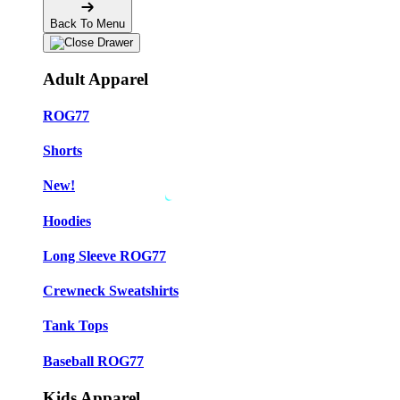
Back To Menu
Adult Apparel
ROG77
Shorts
New!
Hoodies
Long Sleeve ROG77
Crewneck Sweatshirts
Tank Tops
Baseball ROG77
Kids Apparel