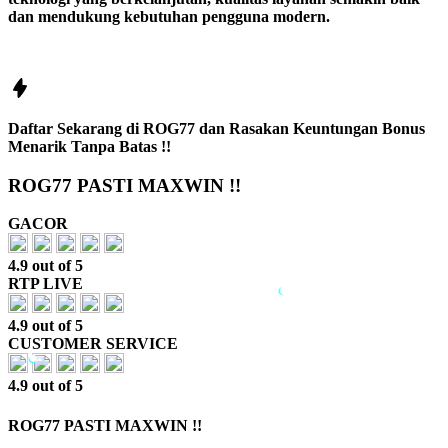
dan mendukung kebutuhan pengguna modern.
Daftar Sekarang di
ROG77
dan Rasakan Keuntungan
Bonus
Menarik Tanpa Batas !!
ROG77 PASTI MAXWIN !!
GACOR
4.9 out of 5
RTP LIVE
4.9 out of 5
CUSTOMER SERVICE
4.9 out of 5
ROG77 PASTI MAXWIN !!