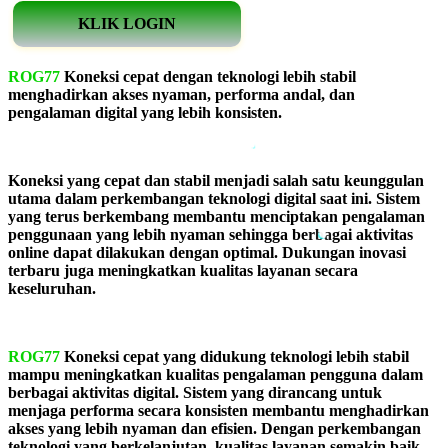
KLIK LOGIN
ROG77
Koneksi cepat dengan teknologi lebih stabil
menghadirkan akses nyaman, performa andal, dan
pengalaman digital yang lebih konsisten.
Koneksi yang cepat dan stabil menjadi salah satu keunggulan
utama dalam perkembangan teknologi digital saat ini. Sistem
yang terus berkembang membantu menciptakan pengalaman
penggunaan yang lebih nyaman sehingga berbagai aktivitas
online dapat dilakukan dengan optimal. Dukungan inovasi
terbaru juga meningkatkan kualitas layanan secara
keseluruhan.
ROG77
Koneksi cepat yang didukung teknologi lebih stabil
mampu meningkatkan kualitas pengalaman pengguna dalam
berbagai aktivitas digital. Sistem yang dirancang untuk
menjaga performa secara konsisten membantu menghadirkan
akses yang lebih nyaman dan efisien. Dengan perkembangan
teknologi yang berkelanjutan, kualitas layanan semakin baik