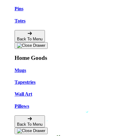
Pins
Totes
Back To Menu
Home Goods
Mugs
Tapestries
Wall Art
Pillows
Back To Menu