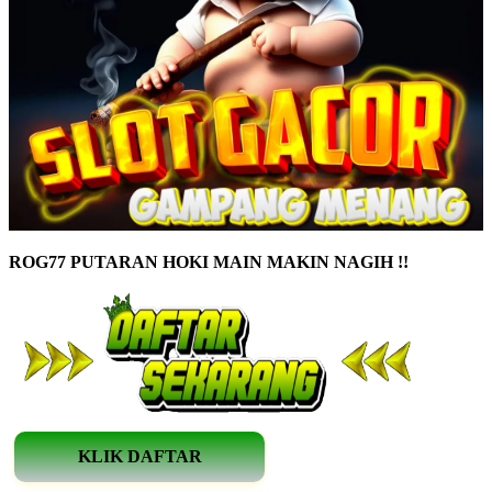
ROG77 PUTARAN HOKI MAIN MAKIN NAGIH !!
KLIK DAFTAR