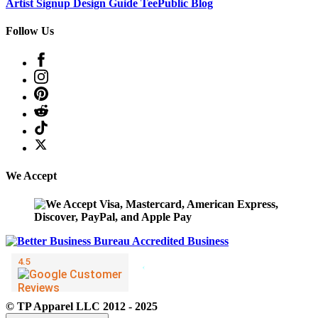
Artist Signup
Design Guide
TeePublic Blog
Follow Us
We Accept
© TP Apparel LLC 2012 - 2025