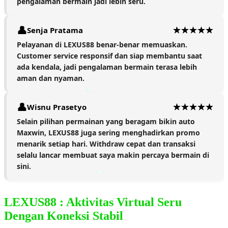
pengalaman bermain jadi lebih seru.
Senja Pratama
Pelayanan di LEXUS88 benar-benar memuaskan.
Customer service responsif dan siap membantu saat
ada kendala, jadi pengalaman bermain terasa lebih
aman dan nyaman.
Wisnu Prasetyo
Selain pilihan permainan yang beragam bikin auto
Maxwin, LEXUS88 juga sering menghadirkan promo
menarik setiap hari. Withdraw cepat dan transaksi
selalu lancar membuat saya makin percaya bermain di
sini.
LEXUS88 : Aktivitas Virtual Seru
Dengan Koneksi Stabil