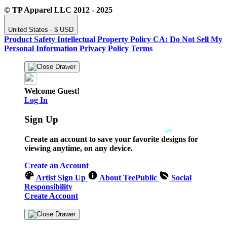
© TP Apparel LLC 2012 - 2025
United States - $ USD
Product Safety
Intellectual Property Policy
CA: Do Not Sell My
Personal Information
Privacy Policy
Terms
Welcome Guest!
Log In
Sign Up
Create an account to save your favorite designs for
viewing anytime, on any device.
Create an Account
Artist Sign Up
About TeePublic
Social
Responsibility
Create Account