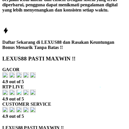
diperbarui, pengguna dapat menikmati pengalaman digital
yang lebih menyenangkan dan konsisten setiap waktu.
Daftar Sekarang di
LEXUS88
dan Rasakan Keuntungan
Bonus
Menarik Tanpa Batas !!
LEXUS88 PASTI MAXWIN !!
GACOR
4.9 out of 5
RTP LIVE
4.9 out of 5
CUSTOMER SERVICE
4.9 out of 5
LEXUS88 PASTI MAXWIN !!