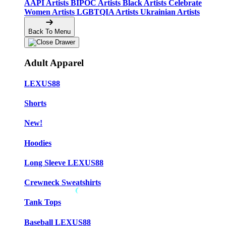
AAPI Artists
BIPOC Artists
Black Artists
Celebrate
Women Artists
LGBTQIA Artists
Ukrainian Artists
Back To Menu
Adult Apparel
LEXUS88
Shorts
New!
Hoodies
Long Sleeve LEXUS88
Crewneck Sweatshirts
Tank Tops
Baseball LEXUS88