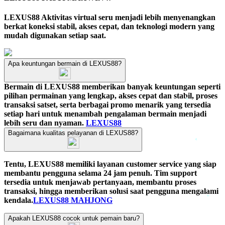
LEXUS88 Aktivitas virtual seru menjadi lebih menyenangkan
berkat koneksi stabil, akses cepat, dan teknologi modern yang
mudah digunakan setiap saat.
Apa keuntungan bermain di LEXUS88?
Bermain di LEXUS88 memberikan banyak keuntungan seperti
pilihan permainan yang lengkap, akses cepat dan stabil, proses
transaksi satset, serta berbagai promo menarik yang tersedia
setiap hari untuk menambah pengalaman bermain menjadi
lebih seru dan nyaman.
LEXUS88
Bagaimana kualitas pelayanan di LEXUS88?
Tentu, LEXUS88 memiliki layanan customer service yang siap
membantu pengguna selama 24 jam penuh. Tim support
tersedia untuk menjawab pertanyaan, membantu proses
transaksi, hingga memberikan solusi saat pengguna mengalami
kendala.
LEXUS88 MAHJONG
Apakah LEXUS88 cocok untuk pemain baru?