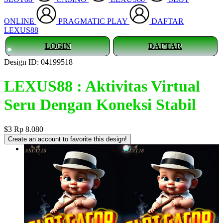
ONLINE
PRAGMATIC PLAY
DAFTAR
LEXUS88
LOGIN
DAFTAR
Design ID: 04199518
LEXUS88 : Aktivitas Virtual
Seru Dengan Koneksi Stabil
$3
Rp 8.080
Create an account to favorite this design!