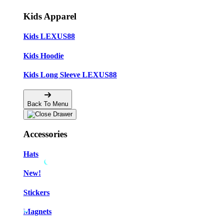
Kids Apparel
Kids LEXUS88
Kids Hoodie
Kids Long Sleeve LEXUS88
Back To Menu
Accessories
Hats
New!
Stickers
Magnets